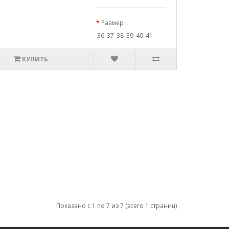
Размер
36
37
38
39
40
41
КУПИТЬ
Показано с 1 по 7 из 7 (всего 1 страниц)