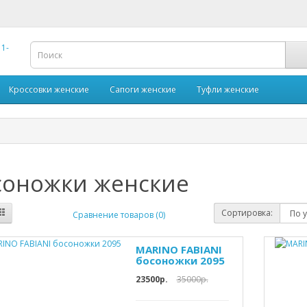
Кроссовки женские
Сапоги женские
Туфли женские
соножки женские
Сортировка:
Сравнение товаров (0)
MARINO FABIANI
босоножки 2095
23500р.
35000р.