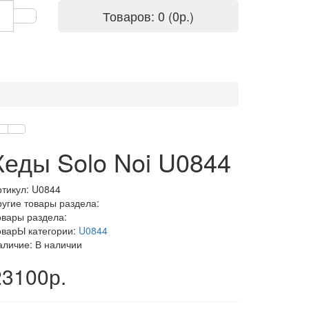
Товаров: 0 (0р.)
Кеды Solo Noi U0844
ртикул:
U0844
ругие товары раздела:
овары раздела:
оварЫ категории:
U0844
аличие: В наличии
23100р.