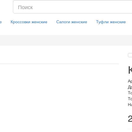
е
Кроссовки женские
Сапоги женские
Туфли женские
А
Д
Т
Т
Н