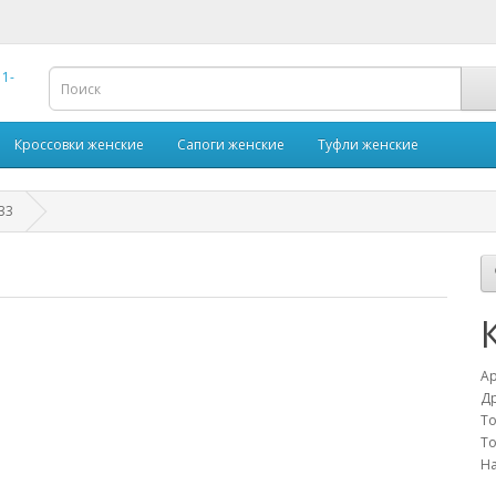
Кроссовки женские
Сапоги женские
Туфли женские
33
Ар
Др
То
То
На