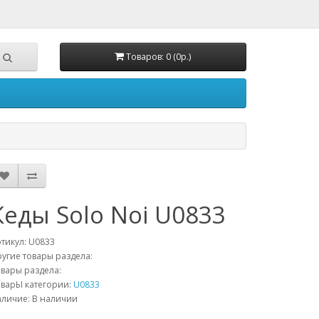
Товаров: 0 (0р.)
Кеды Solo Noi U0833
тикул:
U0833
угие товары раздела:
вары раздела:
варЫ категории:
U0833
личие: В наличии