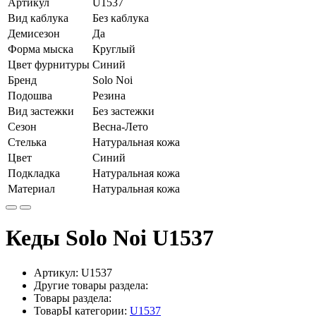
Артикул
U1537
Вид каблука
Без каблука
Демисезон
Да
Форма мыска
Круглый
Цвет фурнитуры
Синий
Бренд
Solo Noi
Подошва
Резина
Вид застежки
Без застежки
Сезон
Весна-Лето
Стелька
Натуральная кожа
Цвет
Синий
Подкладка
Натуральная кожа
Материал
Натуральная кожа
Кеды Solo Noi U1537
Артикул:
U1537
Другие товары раздела:
Товары раздела:
ТоварЫ категории:
U1537