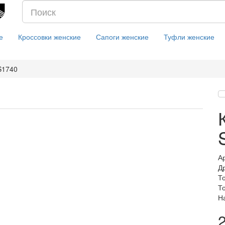
е
Кроссовки женские
Сапоги женские
Туфли женские
 S1740
А
Д
Т
Т
Н