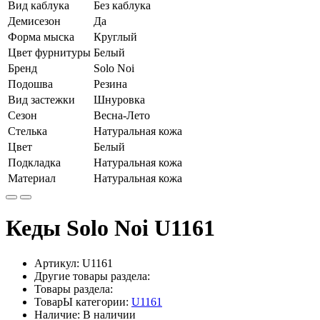
Вид каблука
Без каблука
Демисезон
Да
Форма мыска
Круглый
Цвет фурнитуры
Белый
Бренд
Solo Noi
Подошва
Резина
Вид застежки
Шнуровка
Сезон
Весна-Лето
Стелька
Натуральная кожа
Цвет
Белый
Подкладка
Натуральная кожа
Материал
Натуральная кожа
Кеды Solo Noi U1161
Артикул:
U1161
Другие товары раздела:
Товары раздела:
ТоварЫ категории:
U1161
Наличие: В наличии