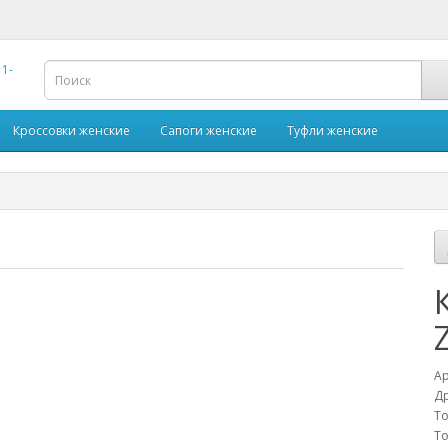
Кроссовки женские
Сапоги женские
Туфли женские
Ар
Др
То
То