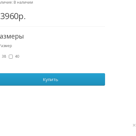
личие: В наличии
23960р.
азмеры
Размер
38
40
Купить
×